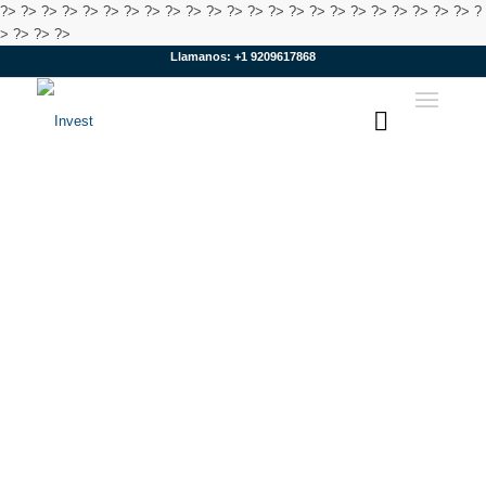
?>
?>
?>
?>
?>
?>
?>
?>
?>
?>
?>
?>
?>
?>
?>
?>
?>
?>
?>
?>
?>
?>
?>
?
>
?>
?>
?>
Llamanos: +1 9209617868